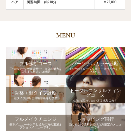
ペア
所要時間 約210分
￥27,000
MENU
フル診断コース
パーソナルカラー診断
三つのパーソナル診断で、自分の魅力を
120色のドレープを当てて似合う色を見
発見する怒涛の３時間
つける
トータルコンサルティン
骨格＋顔タイプ診断
グコース
顔タイプ診断と骨格診断をします
生まれ変わりたい方は絶対これ！
フルメイクチェンジ
ショッピング同行
基本メニューをお申し込みの方の追加オ
当サロンで診断を受けた方限定のメニュ
プションメニューです。
ーです